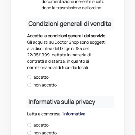
documentazione inerente subito
dopo la trasmissione dell'ordine
Condizioni generali di vendita
Accetta le condizioni generali del servizio.
Gli acquisti su Doctor Shop sono soggetti
alla disciplina del D.Lgs n. 185 del
22/05/1999, dettata in materia di
contratti a distanza, in quanto si
perfezionano al di fuori dai locali
commerciali.
accetto
1 DEFINIZIONI
non accetto
Ai fini delle presenti condizioni generali di
vendita sul sito www.doctorshop.it, ed in
aggiunta alle altre definizioni ivi
Informativa sulla privacy
contemplate, i seguenti termini avranno il
significato qui di seguito riportato. 1.1
Letta e compresa l'
informativa
"Condizioni Generali": sono tutte le
condizioni di vendita sul sito
accetto
www.doctorshop.it, applicabili al rapporto
non accetto