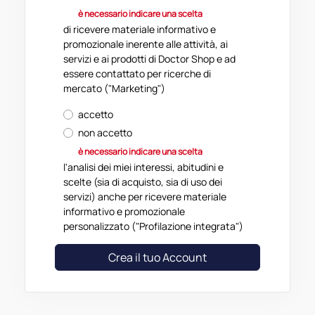
contrattuale intercorrente tra Doctor
è necessario indicare una scelta
Shop Srl e il cliente. 1.2 "Doctor Shop Srl" o
di ricevere materiale informativo e
“Fornitore” è la società proprietaria del
promozionale inerente alle attività, ai
sito www.doctorshop.it che intende
servizi e ai prodotti di Doctor Shop e ad
effettuare la vendita tramite Internet,
essere contattato per ricerche di
limitatamente al territorio italiano, dei
mercato ("Marketing")
prodotti appartenenti al proprio
assortimento a professionisti del mercato
accetto
sanitario e medicale per lo svolgimento
non accetto
della propria attività professionale. La
società ha sede in Milano Viale Monza,
è necessario indicare una scelta
259. 1.3 "Prodotti": sono tutti i prodotti e/o
l'analisi dei miei interessi, abitudini e
le merci e/o servizi commercializzati da
scelte (sia di acquisto, sia di uso dei
Doctor Shop Srl e facenti parte del
servizi) anche per ricevere materiale
proprio assortimento. 1.4 "Cliente": è
informativo e promozionale
l'acquirente dei Prodotti e Servizi,
personalizzato ("Profilazione integrata")
intendendosi per tale la persona fisica o
giuridica che compie l'acquisto 1.5 "Sito":
Crea il tuo Account
l'insieme delle pagine Web consultabili
nella rete internet all’indirizzo,
www.dosctorshop.it
2 OGGETTO DEL CONTRATTO ON-LINE