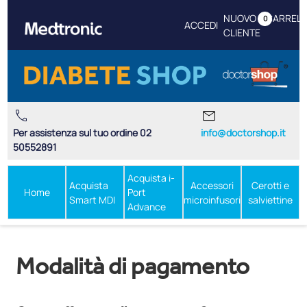
NUOVO
CARREL
0
ACCEDI
CLIENTE
call
mail
Per assistenza sul tuo ordine 02
info@doctorshop.it
50552891
Acquista i-
Acquista
Accessori
Cerotti e
Home
Port
Smart MDI
microinfusori
salviettine
Advance
Modalità di pagamento