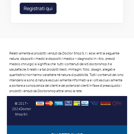
Registrati qui
Relativamente ai prodotti venduti da Doctor Shop S.r.l. ed aventi la seguente
natura: dispositivi medici e dispositivi medico – diagnostici in vitro, presidi
medico chirurgici si significa che: tutti i contenuti dei siti doctorshop.it e
salutefacile.it relativi a tali prodotti (testi, immagini, foto, disegni, allegati e
quant’altro) non hanno carattere né natura di pubblicità. Tutti i contenuti devono
intendersi e sono di natura esclusivamente informativa e volti esclusivamente
a portare a conoscenza dei clienti e dei potenziali clienti in fase di preacquisto i
prodotti venduti da Doctorshop attraverso la rete.
© 2017-
2024Doctor
Shop Srl.