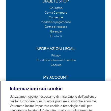
DIABETE SHOP
Chi siamo
Come Comprare
Consegne
Modalità di pagamento
Diritto di recesso
Garanzie
Contatti
INFORMAZIONI LEGALI
Privacy
Condizioni e termini di vendita
Cookies
MY ACCOUNT
Ordini e fatture
Informazioni sui cookie
I miei dati
Utilizziamo i cookie necessari e di misurazione dell'audience
CONTATTI
per far funzionare questo sito e produrre statistiche anonime.
Vorremmo inoltre impostare cookie e tecnologie simili per
Medtronic Italia S.p.a.
migliorare la funzionalità del sito, analizzare ulteriormente