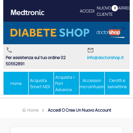
NUOVO
CARREL
0
ACCEDI
CLIENTE
call
mail
Per assistenza sul tuo ordine 02
info@doctorshop.it
50552891
Acquista i-
Acquista
Accessori
Cerotti e
Home
Port
Smart MDI
microinfusori
salviettine
Advance
home
Home
Accedi O Crea Un Nuovo Account